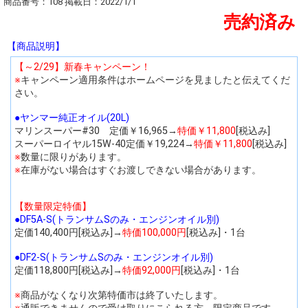
商品番号：108 掲載日：2022/1/1
売約済み
【商品説明】
【～2/29】新春キャンペーン！
※
キャンペーン適用条件はホームページを見ましたと伝えてくだ
さい。
●ヤンマー純正オイル(20L)
マリンスーパー#30 定価￥16,965→
特価￥11,800
[税込み]
スーパーロイヤル15W-40定価￥19,224→
特価￥11,800
[税込み]
※
数量に限りがあります。
※
在庫がない場合はすぐお渡しできない場合があります。
【数量限定特価】
●DF5A-S(トランサムSのみ・エンジンオイル別)
定価140,400円[税込み]→
特価100,000円
[税込み]・1台
●DF2-S(トランサムSのみ・エンジンオイル別)
定価118,800円[税込み]→
特価92,000円
[税込み]・1台
※
商品がなくなり次第特価市は終了いたします。